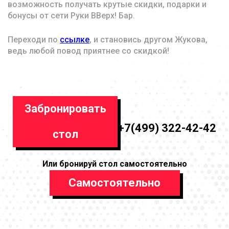
возможность получать крутые скидки, подарки и
бонусы от сети Руки ВВерх! Бар.
Переходи по
ссылке
, и становись другом Жукова,
ведь любой повод приятнее со скидкой!
Забронировать
+7(499) 322-42-42
стол
Или бронируй стол самостоятельно
Самостоятельно