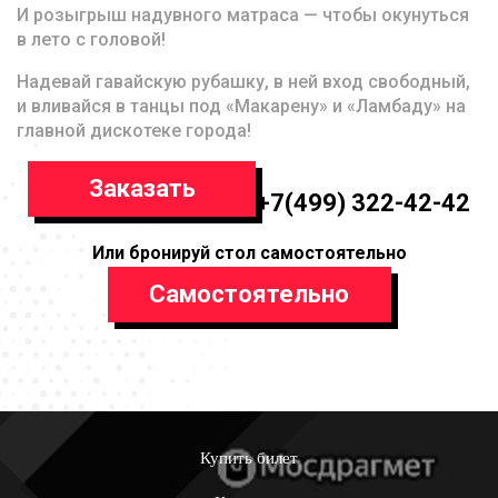
И розыгрыш надувного матраса — чтобы окунуться
в лето с головой!
Надевай гавайскую рубашку, в ней вход свободный,
и вливайся в танцы под «Макарену» и «Ламбаду» на
главной дискотеке города!
Заказать
+7(499) 322-42-42
Или бронируй стол самостоятельно
Самостоятельно
Купить билет