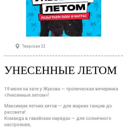
Тверская 22
УНЕСЕННЫЕ ЛЕТОМ
19 июля на хате у Жукова — тропическая вечеринка
«Унесенные летом»!
Максимум летних хитов — для жарких танцев до
рассвета!
Команда в гавайских нарядах — для солнечного
настроения,