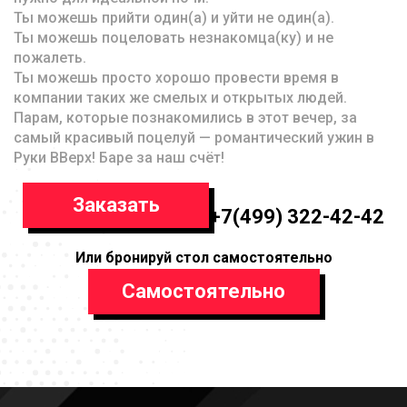
Ты можешь прийти один(а) и уйти не один(а).
Ты можешь поцеловать незнакомца(ку) и не
пожалеть.
Ты можешь просто хорошо провести время в
компании таких же смелых и открытых людей.
Парам, которые познакомились в этот вечер, за
самый красивый поцелуй — романтический ужин в
Руки ВВерх! Баре за наш счёт!
Заказать
+7(499) 322-42-42
Или бронируй стол самостоятельно
Самостоятельно