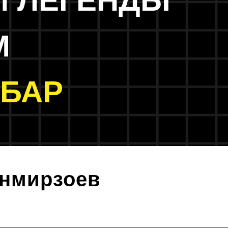
И ЛЕГЕНДЫ
М
 БАР
нмирзоев